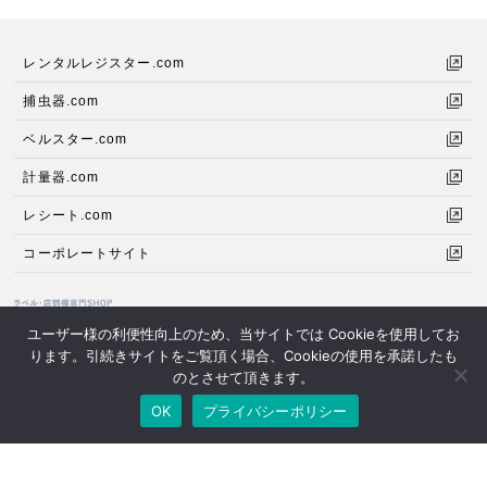
レンタルレジスター.com
捕虫器.com
ベルスター.com
計量器.com
レシート.com
コーポレートサイト
ユーザー様の利便性向上のため、当サイトでは Cookieを使用してお
ります。引続きサイトをご覧頂く場合、Cookieの使用を承諾したも
小売、物流、医療、製造などの各分野でのバーコードや内容表示を印刷する
のとさせて頂きます。
ラベルプリンターとラベルの専門SHOPです。
OK
プライバシーポリシー
© 2020 愛知計機株式会社 中部計機サテライト.