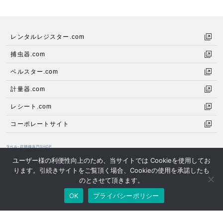
レンタルレジスター.com
捕虫器.com
ベルスター.com
計量器.com
レシート.com
コーポレートサイト
ユーザー様の利便性向上のため、当サイトでは Cookieを使用してお
ります。引続きサイトをご覧頂く場合、Cookieの使用を承諾したも
小売、物流、医療、製造などの各分野でのバーコードや内容表示を印刷する
のとさせて頂きます。
ラベルプリンターとラベルの専門SHOPです。
OK
プライバシーポリシー
© 2020 愛知計機株式会社 中部計機サテライト.