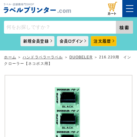
カート
検索
新規会員登録
会員ログイン
注文履歴
ホーム
＞
ハンドラベラーラベル
＞
DUOBELER
＞
216.220用 イン
クローラー【ネコポス用】