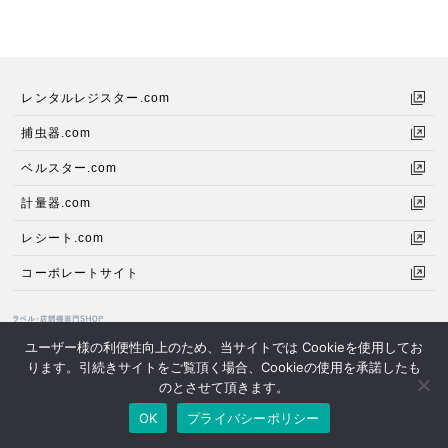
レンタルレジスター.com
捕虫器.com
ベルスター.com
計量器.com
レシート.com
コーポレートサイト
ユーザー様の利便性向上のため、当サイトでは Cookieを使用してお
ります。引続きサイトをご覧頂く場合、Cookieの使用を承諾したも
小売、物流、医療、製造などの各分野でのバーコードや内容表示を印刷する
のとさせて頂きます。
ラベルプリンターとラベルの専門SHOPです。
OK
プライバシーポリシー
© 2020 愛知計機株式会社 中部計機サテライト.